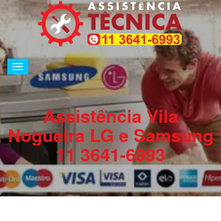
Alternar
de
navegação
Assistência Vila
Nogueira LG e Samsung
11 3641-6993