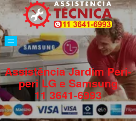
Alternar
de
navegação
Assistência Jardim Peri-
peri LG e Samsung
11 3641-6993