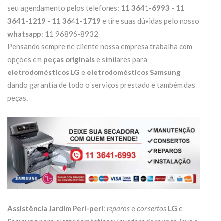
seu agendamento pelos telefones:
11 3641-6993
-
11
3641-1219
-
11 3641-1719
e tire suas dúvidas pelo nosso
whatsapp
: 11 96896-8932
Pensando sempre no cliente nossa empresa trabalha com
opções em
peças originais
e similares para
eletrodomésticos LG
e
eletrodomésticos Samsung
dando garantia de todo o serviços prestado e também das
peças.
Assistência Jardim Peri-peri
:
reparos
e
consertos
LG
e