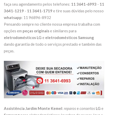
faça seu agendamento pelos telefones:
11 3641-6993
-
11
3641-1219
-
11 3641-1719
e tire suas dúvidas pelo nosso
whatsapp
: 11 96896-8932
Pensando sempre no cliente nossa empresa trabalha com
opções em
peças originais
e similares para
eletrodomésticos LG
e
eletrodomésticos Samsung
dando garantia de todo o serviços prestado e também das
peças.
Assistência Jardim Monte Kemel
:
reparos
e
consertos
LG
e