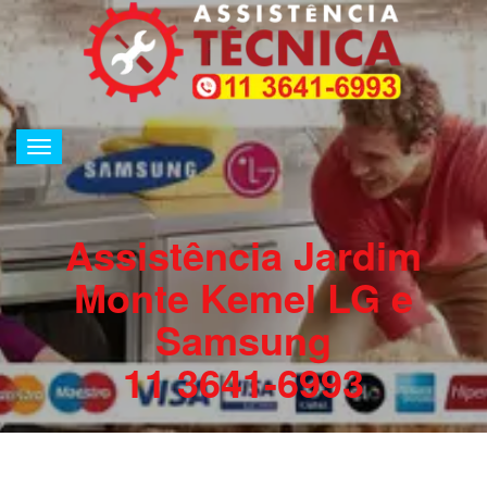
Alternar
de
navegação
Assistência Jardim
Monte Kemel LG e
Samsung
11 3641-6993