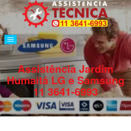
Alternar
de
navegação
Assistência Jardim
Humaitá LG e Samsung
11 3641-6993