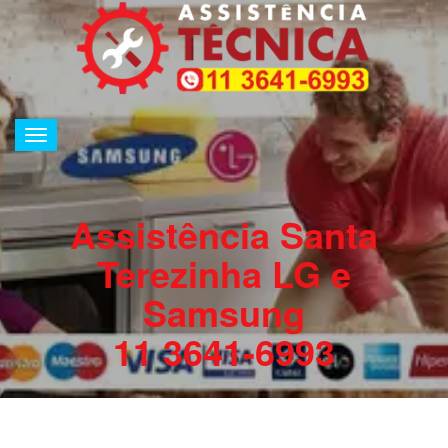
Alternar
de
navegação
Assistência Santa
Terezinha LG e
Samsung
11 3641-6993