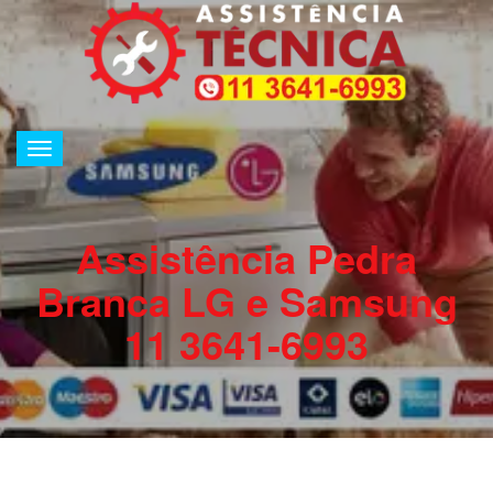
Alternar
de
navegação
Assistência Pedra
Branca LG e Samsung
11 3641-6993