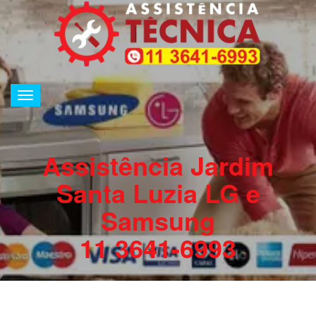
Alternar
de
navegação
Assistência Jardim
Santa Luzia LG e
Samsung
11 3641-6993