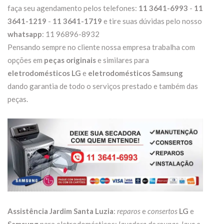
faça seu agendamento pelos telefones:
11 3641-6993
-
11
3641-1219
-
11 3641-1719
e tire suas dúvidas pelo nosso
whatsapp
: 11 96896-8932
Pensando sempre no cliente nossa empresa trabalha com
opções em
peças originais
e similares para
eletrodomésticos LG
e
eletrodomésticos Samsung
dando garantia de todo o serviços prestado e também das
peças.
Assistência Jardim Santa Luzia
:
reparos
e
consertos
LG
e