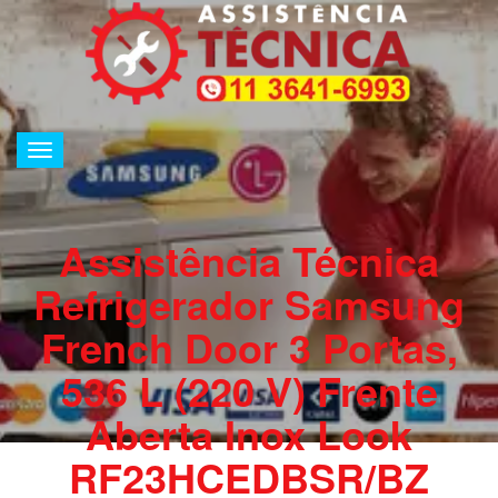
Alternar
de
navegação
Assistência Técnica
Refrigerador Samsung
French Door 3 Portas,
536 L (220 V) Frente
Aberta Inox Look
RF23HCEDBSR/BZ