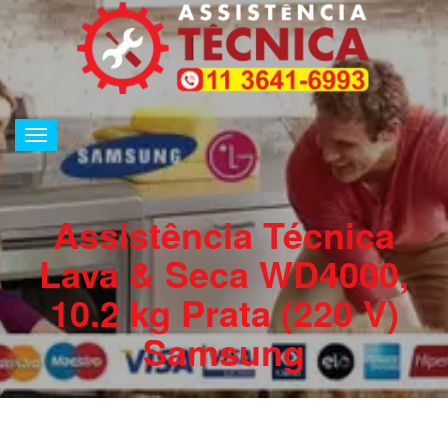
Alternar
de
navegação
Assistência Técnica
Lava & Seca WD4000,
10.2 kg Prata (220 V)
Samsung