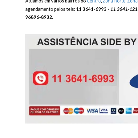
Atuamos em vários bairros do
,
,
Centro
Zona norte
Zona
agendamento pelos tels:
11 3641-6993 -
11 3641-121
96896-8932
.