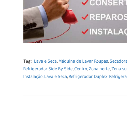
Tag:
,
,
Lava e Seca
Máquina de Lavar Roupas
Secador
,
,
,
Refrigerador Side By Side
Centro
Zona norte
Zona su
,
,
,
Instalação
Lava e Seca
Refrigerador Duplex
Refrigera