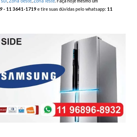
,
,
. Faça hoje mesmo um
 sul
Zona oeste
Zona leste
9
- 11 3641-1719
e tire suas dúvidas pelo whatsapp:
11