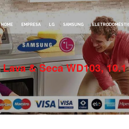
HOME
EMPRESA
LG
SAMSUNG
ELETRODOMÉSTI
a Lava & Seca WD103, 10.1