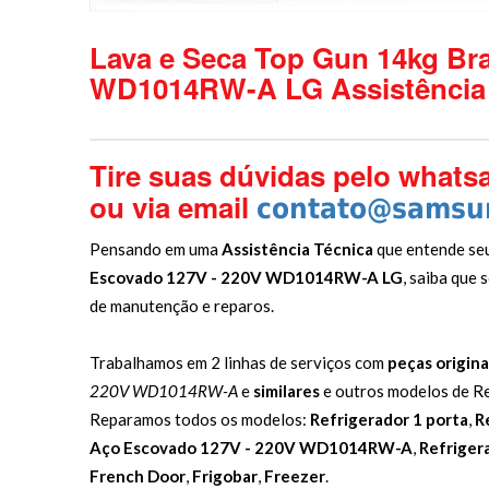
Lava e Seca Top Gun 14kg Br
WD1014RW-A LG Assistência 
Tire suas dúvidas pelo whats
ou via email
contato@samsun
Pensando em uma
Assistência Técnica
que entende se
Escovado 127V - 220V WD1014RW-A LG
, saiba que
de manutenção e reparos.
Trabalhamos em 2 linhas de serviços com
peças origina
220V WD1014RW-A
e
similares
e outros modelos de R
Reparamos todos os modelos:
Refrigerador 1 porta
,
R
Aço Escovado 127V - 220V WD1014RW-A
,
Refriger
French Door
,
Frigobar
,
Freezer
.