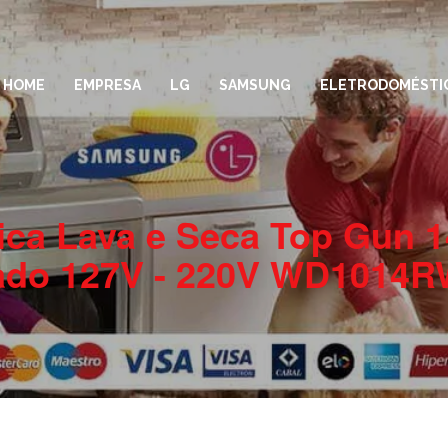
HOME
EMPRESA
LG
SAMSUNG
ELETRODOMÉSTI
ica Lava e Seca Top Gun 
ado 127V - 220V WD1014R